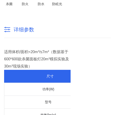
杀菌
防火
防水
防眩光
详细参数
适用体积/面积=20m³/≤7m²（数据基于
600*600款杀菌面板灯20m³模拟实验及
30m³现场实验）
尺寸
功率(W)
型号
光效(lm/w)