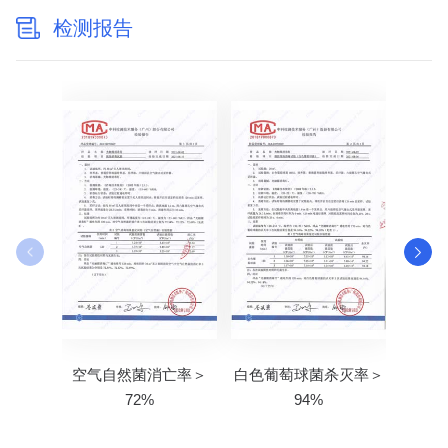
检测报告
空气自然菌消亡率＞
白色葡萄球菌杀灭率＞
大肠
72%
94%
金黄色